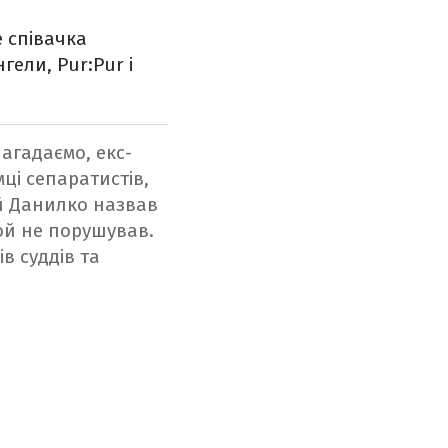
е співачка
гели, Pur:Pur і
агадаємо, екс-
ці сепаратистів,
ій Данилко назвав
ой не порушував.
в суддів та