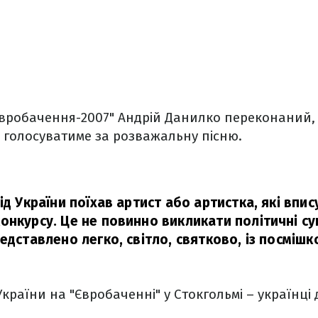
Євробачення-2007" Андрій Данилко переконаний,
 голосуватиме за розважальну пісню.
ід України поїхав артист або артистка, які впи
онкурсу. Це не повинно викликати політичні су
едставлено легко, світло, святково, із посмішк
України на "Євробаченні" у Стокгольмі – українці