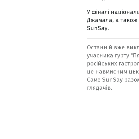
У фіналі націонал
Джамала, а також г
SunSay.
Останній вже викл
учасника гурту "П
російських гастро
це навмисним цьку
Саме SunSay разом
глядачів.