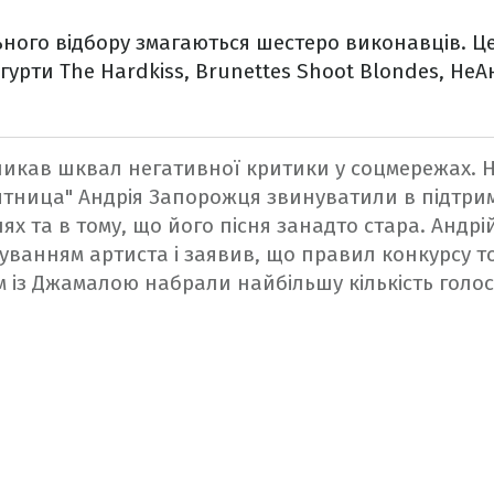
ьного відбору змагаються шестеро виконавців. Ц
урти The Hardkiss, Brunettes Shoot Blondes, НеАн
икав шквал негативної критики у соцмережах. Н
ятница" Андрія Запорожця звинуватили в підтрим
лях та в тому, що його пісня занадто стара. Андр
ванням артиста і заявив, що правил конкурсу т
 із Джамалою набрали найбільшу кількість голосі