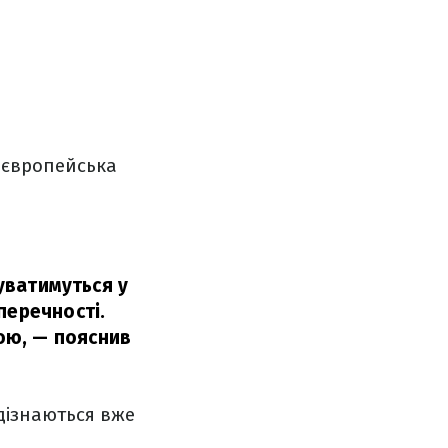
 європейська
суватимуться у
перечності.
ою,
— пояснив
 дізнаються вже