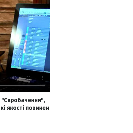
с "Євробачення",
які якості повинен