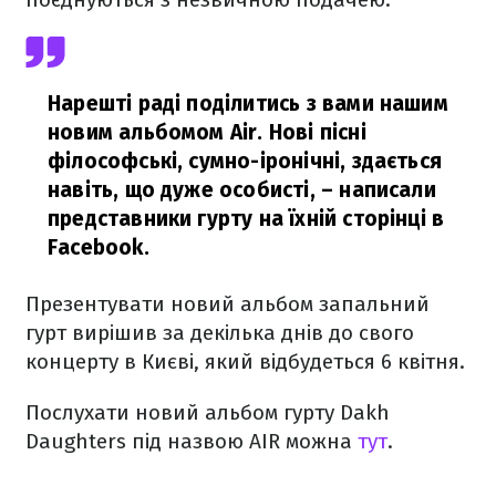
Нарешті раді поділитись з вами нашим
новим альбомом Air. Новi пiснi
фiлософськi, сумно-iронiчнi, здається
навiть, що дуже особистi,
– написали
представники гурту на їхній сторінці в
Facebook.
Презентувати новий альбом запальний
гурт вирішив за декілька днів до свого
концерту в Києві, який відбудеться 6 квітня.
Послухати новий альбом гурту Dakh
Daughters під назвою AIR можна
тут
.