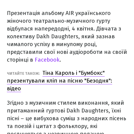
Презентація альбому AIR українського
жіночого театрально-музичного гурту
відбулася напередодні, 4 квітня. Дівчата з
колективу Dakh Daughters, який зазнав
чималого успіху в минулому році,
представили свої нові аудіороботи на своїй
сторінці в
Facebook
.
Тіна Кароль і "Бумбокс"
ЧИТАЙТЕ ТАКОЖ:
презентували кліп на пісню "Безодня":
відео
Згідно з музичним стилем виконання, який
притаманний гуртові Dakh Daughters, їхні
пісні – це вибухова суміш з народних пісень
та поезій і цитат з фольклору, які
поєднуються з незвичною подачею.