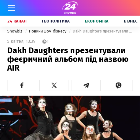
24 КАНАЛ
ГЕОПОЛІТИКА
ЕКОНОМІКА
БІЗНЕС
Showbiz
Новини шоу-бізнесу
Dakh Daughters презентували феєричний альбом під назвою AIR
5 квітня,
13:39
1
Dakh Daughters презентували
феєричний альбом під назвою
AIR