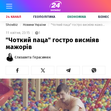
24 КАНАЛ
ГЕОПОЛІТИКА
ЕКОНОМІКА
БІЗНЕС
Showbiz
Новини України
"Чоткий паца" гостро висміяв мажорів
11 квітня,
23:15
1
"Чоткий паца" гостро висміяв
мажорів
Єлизавета Герасимюк