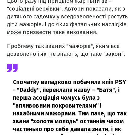
Цього разу під прицілом жартівників –
"соціальні верхівки". Автори показали, як з
дитячого садочку у вседозволеності ростуть
діти мажорів. І до яких фатальних наслідків
може призвести таке виховання.
Проблему так званих "мажорів", яким все
дозволено і які не знають, що таке "закон".
Спочатку випадково побачили кліп PSY
- "Daddy", переклали назву – "Батя", і
перша асоціація чомусь була з
"впливовими покровителями" і
нахабними мажорами. Тим паче, що так
звана "золота молодь" останнім часом
частенько про себе давала знати, і як