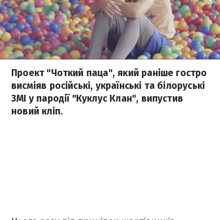
Проект "Чоткий паца", який раніше гостро
висміяв російські, українські та білоруські
ЗМІ у пародії "Куклус Клан", випустив
новий кліп.