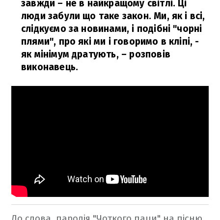
завжди – не в найкращому світлі. Ці
люди забули що таке закон. Ми, як і всі,
слідкуємо за новинами, і подібні "чорні
плями", про які ми і говоримо в кліпі, -
як мінімум дратують,
– розповів
виконавець.
До слова, пародія "Чоткого паци" на пісню