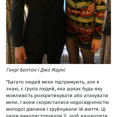
Генрі Болтон і Джо Марні
"Багато людей мене підтримують, але я
знаю, є група людей, яка шукає будь-яку
можливість розкритикувати або атакувати
мене. І вони скористалися недосвідченістю
молодої дівчини і зруйнували їй життя. Ці
люди використовували її, щоб нашкодити