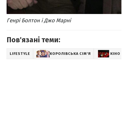
Генрі Болтон і Джо Марні
Пов'язані теми:
LIFESTYLE
КОРОЛІВСЬКА СІМ'Я
КІНО