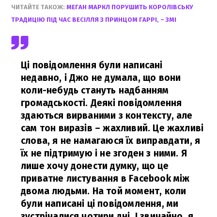
ЧИТАЙТЕ ТАКОЖ:
МЕГАН МАРКЛ ПОРУШИТЬ КОРОЛІВСЬКУ
ТРАДИЦІЮ ПІД ЧАС ВЕСІЛЛЯ З ПРИНЦОМ ГАРРІ, – ЗМІ
Ці повідомлення були написані
недавно, і Джо не думала, що вони
коли-небудь стануть надбанням
громадськості. Деякі повідомлення
здаються вирваними з контексту, але
сам тон виразів – жахливий. Це жахливі
слова, я не намагаюся їх виправдати, я
їх не підтримую і не згоден з ними. Я
лише хочу донести думку, що це
приватне листування в Facebook між
двома людьми. На той момент, коли
були написані ці повідомлення, ми
зустрічалися чотири дні. І звичайно, я