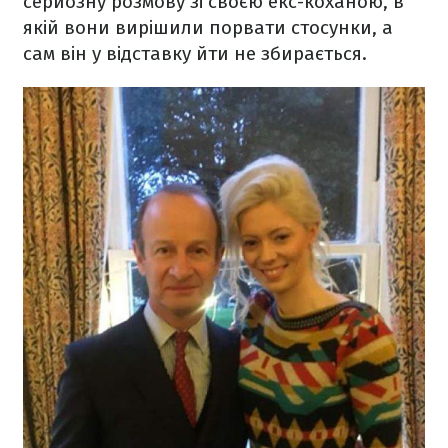
серйозну розмову зі своєю екс-коханою, в
якій вони вирішили порвати стосунки, а
сам він у відставку йти не збирається.