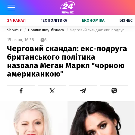
24 КАНАЛ
ГЕОПОЛІТИКА
ЕКОНОМІКА
БІЗНЕС
Showbiz
Новини шоу-бізнесу
Черговий скандал: екс-подруга британського політика назвала Меган Маркл "чорною американкою"
15 січня,
16:58
3
Черговий скандал: екс-подруга
британського політика
назвала Меган Маркл "чорною
американкою"