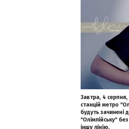
Завтра, 4 серпня,
станцій метро "Олі
будуть зачинені д
"Олімпійську" бе
іншу лінію.