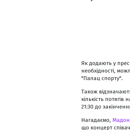
Як додають у прес-
необхідності, мож
"Палац спорту".
Також відзначають
кількість потягів 
21:30 до закінчен
Нагадаємо,
Мадонн
що концерт співачк