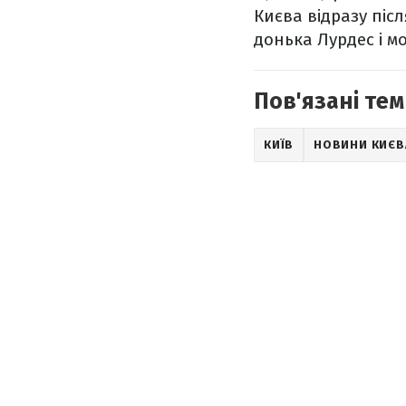
Києва відразу піс
донька Лурдес і м
Пов'язані тем
КИЇВ
НОВИНИ КИЄВ