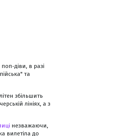
поп-діви, в разі
пійська" та
літен збільшить
ерській лініях, а з
лиці
незважаючи,
ка вилетіла до