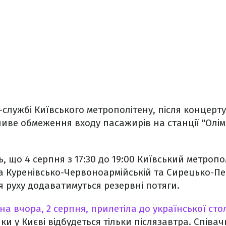
службі Київського метрополітену, після концерту 
ливе обмеження входу пасажирів на станції "Олім
, що 4 серпня з 17:30 до 19:00 Київський метропо
на Куренівсько-Червоноармійській та Сирецько-Печ
ня руху додаватимуться резервні потяги.
а вчора, 2 серпня, прилетіла до української сто
и у Києві відбудеться тільки післязавтра. Співач