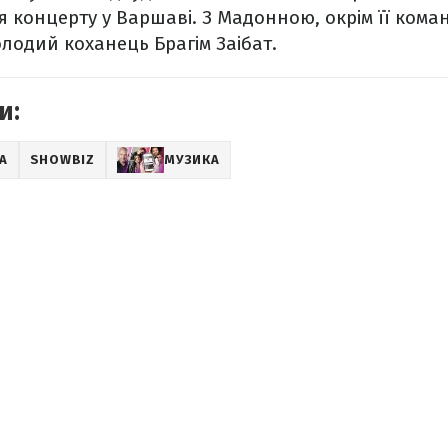
ля концерту у Варшаві. З Мадонною, окрім її кома
олодий коханець Брагім Заібат.
и:
А
SHOWBIZ
МУЗИКА