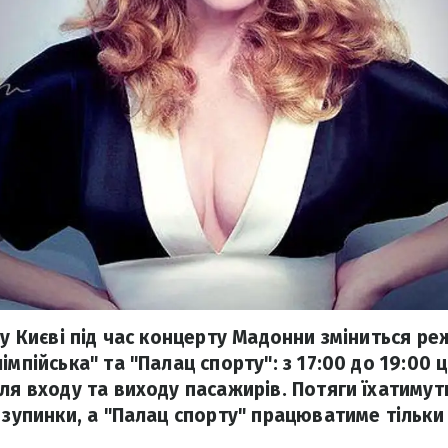
 у Києві під час концерту Мадонни зміниться р
мпійська" та "Палац спорту": з 17:00 до 19:00 ці
ля входу та виходу пасажирів. Потяги їхатимут
з зупинки, а "Палац спорту" працюватиме тільки