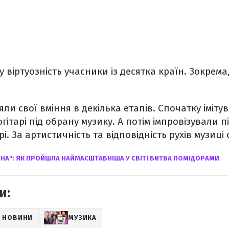
віртуозність учасники із десятка країн. Зокрема, 
ли свої вміння в декілька етапів. Спочатку іміту
ітарі під обрану музику. А потім імпровізували п
і. За артистичність та відповідність рухів музиц
ІНА": ЯК ПРОЙШЛА НАЙМАСШТАБНІША У СВІТІ БИТВА ПОМІДОРАМИ
и:
І НОВИНИ
МУЗИКА