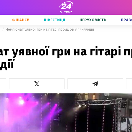
ФІНАНСИ
ІНВЕСТИЦІЇ
НЕРУХОМІСТЬ
ПРАВ
и
Чемпіонат уявної гри на гітарі пройшов у Фінляндії
т уявної гри на гітарі
дії