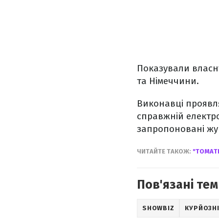
Показували власну 
та Німеччини.
Виконавці проявля
справжній електрог
запропоновані жур
ЧИТАЙТЕ ТАКОЖ:
"ТОМАТ
Пов'язані тем
SHOWBIZ
КУРЙОЗН