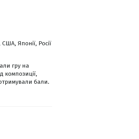
США, Японії, Росії
вали гру на
ід композиції,
і отримували бали.