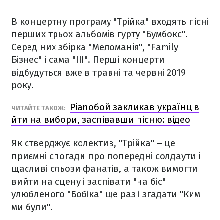
В концертну програму "Трійка" входять пісні
перших трьох альбомів гурту "Бумбокс".
Серед них збірка "Меломанія", "Family
Бізнес" і сама "III". Перші концерти
відбудуться вже в травні та червні 2019
року.
Pianoбой закликав українців
ЧИТАЙТЕ ТАКОЖ:
йти на вибори, заспівавши пісню: відео
Як стверджує колектив, "Трійка" – це
приємні спогади про попередні солдаути і
щасливі сльози фанатів, а також вимогти
вийти на сцену і заспівати "на біс"
улюбленого "Бобіка" ще раз і згадати "Ким
ми були".