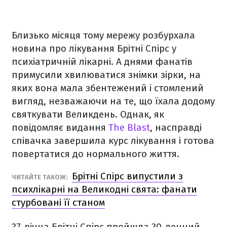
Близько місяця тому мережу розбурхала
новина про лікування Брітні Спірс у
психіатричній лікарні. А днями фанатів
примусили хвилюватися знімки зірки, на
яких вона мала збентежений і стомлений
вигляд, незважаючи на те, що їхала додому
святкувати Великдень. Однак, як
повідомляє видання
The Blast
, насправді
співачка завершила курс лікування і готова
повертатися до нормального життя.
Брітні Спірс випустили з
ЧИТАЙТЕ ТАКОЖ:
психлікарні на Великодні свята: фанати
стурбовані її станом
37-річна Брітні Спірс пройшла 30-денний