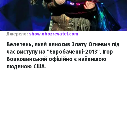
Джерело:
show.obozrevatel.com
Велетень, який виносив Злату Огневич під
час виступу на "Євробаченні-2013", Ігор
Вовковинський офіційно є найвищою
людиною США.