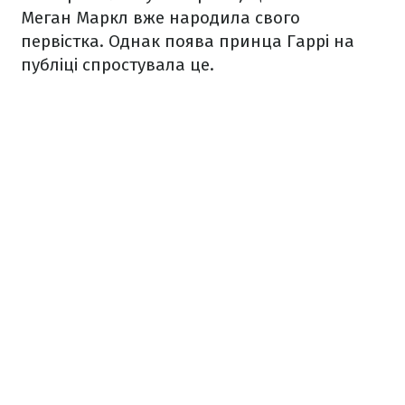
Меган Маркл вже народила свого
первістка. Однак поява принца Гаррі на
публіці спростувала це.