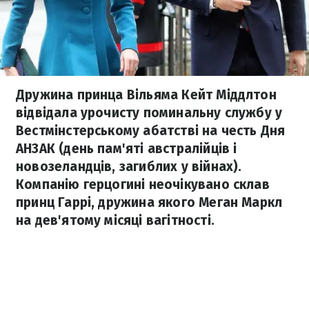
Дружина принца Вільяма Кейт Міддлтон
відвідала урочисту поминальну службу у
Вестмінстерському абатстві на честь Дня
АНЗАК (день пам'яті австралійців і
новозеландців, загиблих у війнах).
Компанію герцогині неочікувано склав
принц Гаррі, дружина якого Меган Маркл
на дев'ятому місяці вагітності.