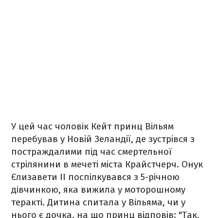
У цей час чоловік Кейт принц Вільям
перебував у Новій Зеландії, де зустрівся з
постраждалими під час смертельної
стрілянини в мечеті міста Крайстчерч. Онук
Єлизавети II поспілкувався з 5-річною
дівчинкою, яка вижила у моторошному
теракті. Дитина спитала у Вільяма, чи у
нього є дочка, на що принц відповів: "Так,