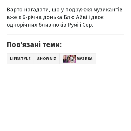
Варто нагадати, що у подружжя музикантів
вже є 6-річна донька Блю Айві і двоє
однорічних близнюків Румі і Сер.
Пов'язані теми:
LIFESTYLE
SHOWBIZ
МУЗИКА