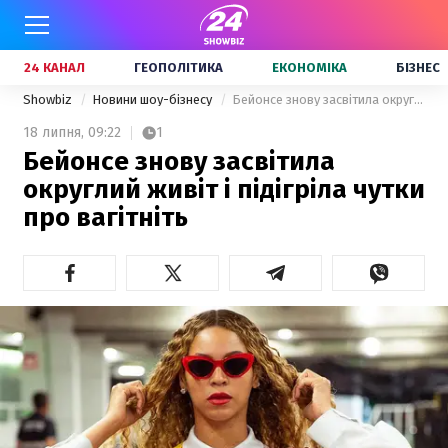
24 КАНАЛ
ГЕОПОЛІТИКА
ЕКОНОМІКА
БІЗНЕС
Showbiz
Новини шоу-бізнесу
Бейонсе знову засвітила округлий живіт і підігріла чутки про вагітніть
18 липня,
09:22
1
Бейонсе знову засвітила
округлий живіт і підігріла чутки
про вагітніть