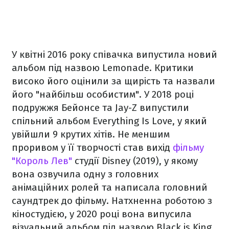
У квітні 2016 року співачка випустила новий
альбом під назвою Lemonade. Критики
високо його оцінили за щирість та назвали
його "найбільш особистим". У 2018 році
подружжя Бейонсе та Jay-Z випустили
спільний альбом Everything Is Love, у який
увійшли 9 крутих хітів. Не меншим
проривом у її творчості став вихід
фільму
"Король Лев"
студії Disney (2019), у якому
вона озвучила одну з головних
анімаційних ролей та написала головний
саундтрек до фільму. Натхненна роботою з
кіностудією, у 2020 році вона випусила
візуальний альбом під назвою Black is King.