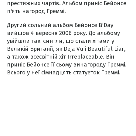
престижних чартів. Альбом приніс Бейонсе
п'ять нагород Греммі.
Другий сольний альбом Бейонсе B'Day
вийшов 4 вересня 2006 року. До альбому
увійшли такі сингли, що стали хітами у
Великій Британії, як Deja Vu і Beautiful Liar,
а також всесвітній хіт Irreplaceable. Він
приніс Бейонсе її сьому винагороду Греммі.
Всього у неї сімнадцять статуеток Греммі.