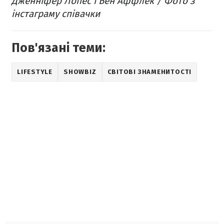
Дженніфер Лопес і Бен Аффлек / Фото з
інстаграму співачки
Пов'язані теми:
LIFESTYLE
SHOWBIZ
СВІТОВІ ЗНАМЕНИТОСТІ