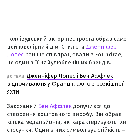
Голлівудський актор неспроста обрав саме
цей ювелірний дім. Стилісти
Дженніфер
Лопес
раніше співпрацювали з Foundrae,
це один з її найулюбленіших брендів.
Дженніфер Лопес і Бен Аффлек
ДО ТЕМИ
відпочивають у Франції: фото з розкішної
яхти
Закоханий
Бен Аффлек
долучився до
створення коштовного виробу. Він обрав
кілька медальйонів, які характеризують їхні
стосунки. Один з них символізує стійкість –