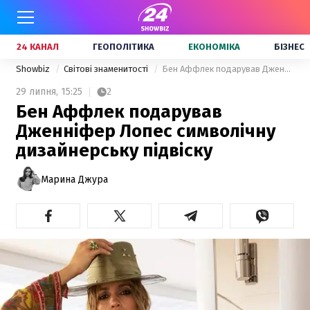
24 КАНАЛ
ГЕОПОЛІТИКА
ЕКОНОМІКА
БІЗНЕС
Showbiz
Світові знаменитості
Бен Аффлек подарував Дженніфер Лопес символічну дизайнерську підвіску
29 липня,
15:25
2
Бен Аффлек подарував
Дженніфер Лопес символічну
дизайнерську підвіску
Марина Джура