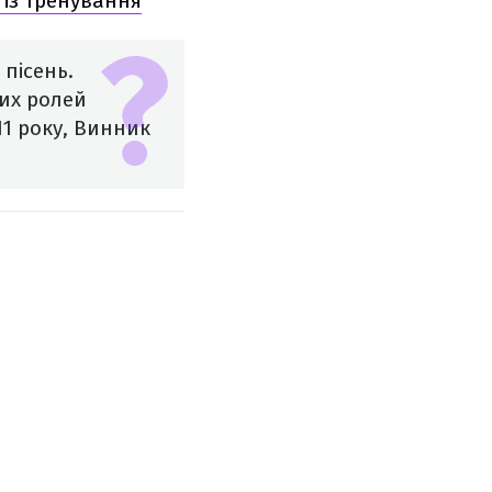
 із тренування
 пісень.
них ролей
11 року, Винник