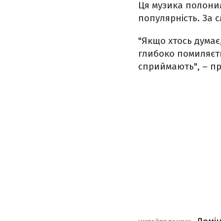
Ця музика полонил
популярність. За 
"Якщо хтось думає,
глибоко помиляєть
сприймають",
–
пр