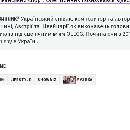
іканський спорт: Олег Винник похизувався відео
 Винник?
Український співак, композитор та автор
ччині, Австрії та Швейцарії як виконавець голов
клів під сценічним ім'ям OLEGG. Починаючи з 20
'єру в Україні.
и:
НИ
LIFESTYLE
SHOWBIZ
МУЗИКА