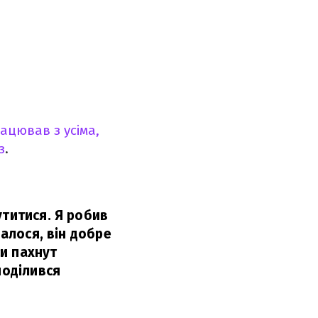
ацював з усіма,
з
.
утитися. Я робив
валося, він добре
си пахнут
поділився