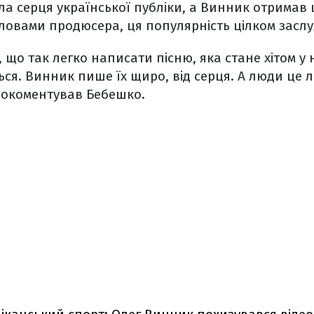
а серця української публіки, а Винник отримав
словами продюсера, ця популярність цілком засл
 що так легко написати пісню, яка стане хітом у н
ся. Винник пише їх щиро, від серця. А люди це л
окоментував Бебешко.