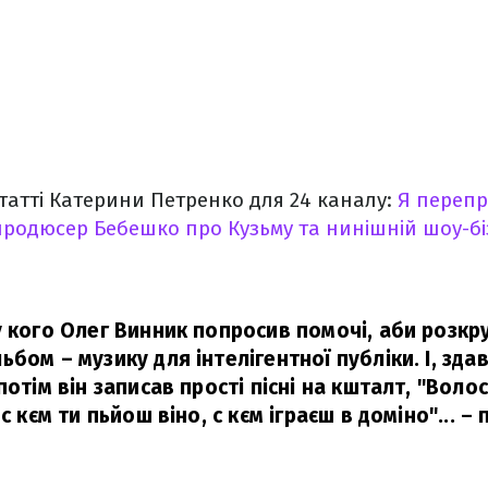
статті Катерини Петренко для 24 каналу:
Я перепр
 продюсер Бебешко про Кузьму та нинішній шоу-бі
у кого Олег Винник попросив помочі, аби розкр
бом – музику для інтелігентної публіки. І, зда
потім він записав прості пісні на кшталт, "Воло
с кєм ти пьйош віно, с кєм іграєш в доміно"...
–