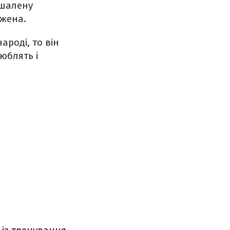
 шалену
ужена.
ароді, то він
юблять і