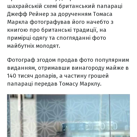
шахрайській схемі британський папараці
Джефф Рейнер за дорученням Томаса
Маркла фотографував його начебто з
книгою про британські традиції, на
примірці одягу та спогляданні фото
майбутніх молодят.
Фотограф згодом продав фото популярним
виданням, отримавши винагороду майже в
140 тисяч доларів, а частину грошей
папараці передав Томасу Марклу.