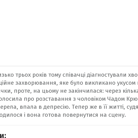
зько трьох років тому співачці діагностували хв
ційне захворювання, яке було викликано укусом 
ачки, проте, на цьому не закінчилася: через кілька
олосила про розставання з чоловіком Чадом Крю
ерела, впала в депресію. Тепер же в її житті, судя
одилося і вона готова повернутися на сцену.
и: