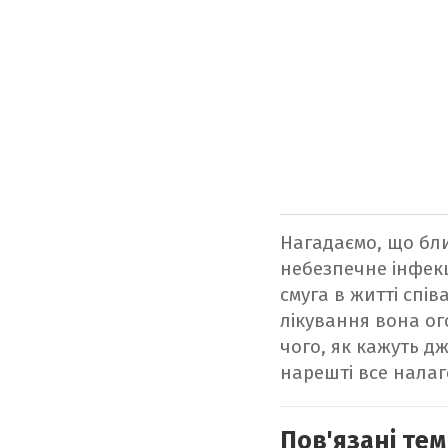
Нагадаємо, що бли
небезпечне інфек
смуга в житті спів
лікування вона ог
чого, як кажуть дж
нарешті все налаг
Пов'язані тем