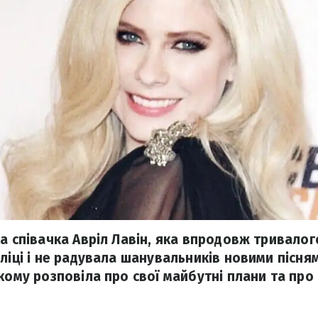
а співачка Авріл Лавін, яка впродовж тривалог
ліці і не радувала шанувальників новими пісням
якому розповіла про свої майбутні плани та про