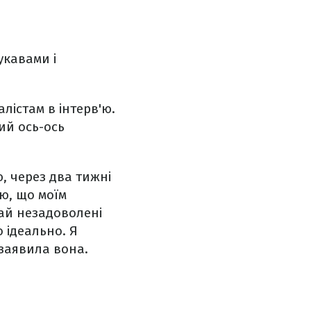
укавами і
лістам в інтерв'ю.
ий ось-ось
, через два тижні
аю, що моїм
рай незадоволені
о ідеально. Я
 заявила вона.