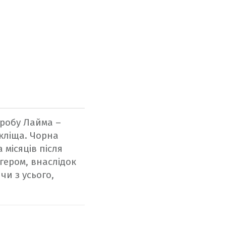
оробу Лайма –
кліща. Чорна
 місяців після
гером, внаслідок
чи з усього,