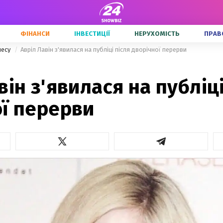
ФІНАНСИ
ІНВЕСТИЦІЇ
НЕРУХОМІСТЬ
ПРАВ
несу
Авріл Лавін з'явилася на публіці після дворічної перерви
він з'явилася на публіці
ої перерви