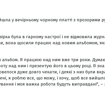
ийшла у вечірньому чорному платті з прозорими р
ірка була в гарному настрої і не відмовила журна
овами, вона щосили працює над новим альбомом, як
 альбом. Я працюю над ним вже три роки. Думаю
боту над ним і презентую його в цьому році. Я зн
елося дуже довго чекати, і деякі з них були вк
ені, я роблю все, що можу, і хочу, щоб все вийшл
кування і моя важка робота будуть виправдані", –