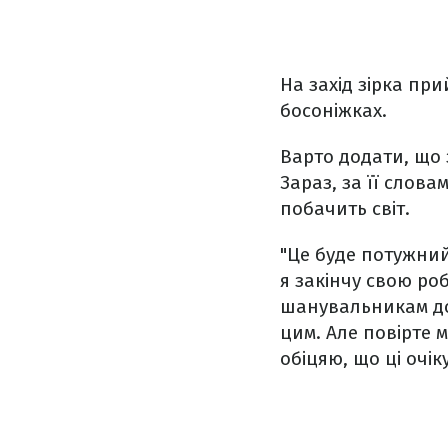
На захід зірка пр
босоніжках.
Варто додати, що з
Зараз, за ​​її сл
побачить світ.
"Це буде потужний
я закінчу свою ро
шанувальникам дов
цим. Але повірте м
обіцяю, що ці очі