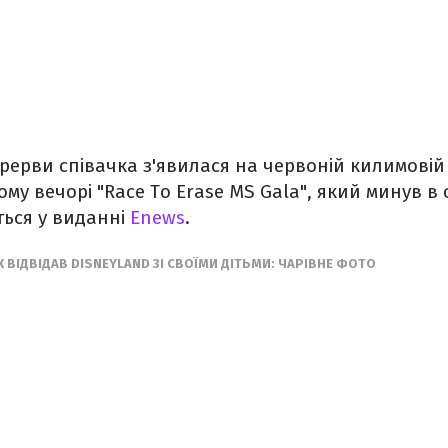
ерерви співачка з'явилася на червоній килимовій 
ому вечорі "Race To Erase MS Gala", який минув в 
ться у виданні
Enews
.
 ВІДВІДАВ DISNEYLAND ЗІ СВОЇМИ ДІТЬМИ: ЧАРІВНЕ ФОТО