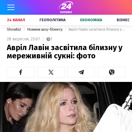
24 КАНАЛ
ГЕОПОЛІТИКА
ЕКОНОМІКА
БІЗНЕС
Showbiz
Новини шоу-бізнесу
Авріл Лавін засвітила білизну у мереживній сукні: фото
28 вересня,
23:07
1
Авріл Лавін засвітила білизну у
мереживній сукні: фото