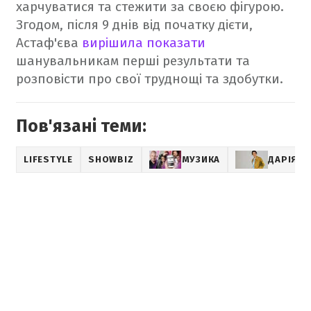
харчуватися та стежити за своєю фігурою.
Згодом, після 9 днів від початку дієти,
Астаф'єва
вирішила показати
шанувальникам перші результати та
розповісти про свої труднощі та здобутки.
Пов'язані теми:
LIFESTYLE
SHOWBIZ
МУЗИКА
ДАРІЯ А