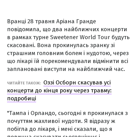
Вранці 28 травня Аріана Гранде
повідомила, що два найближчих концерти
в рамках турне Sweetener World Tour будуть
скасовані. Вона прокинулась зранку зі
страшним головним болем і нудотою, через
що лікарі їй порекомендували відмінити всі
заплановані виступи на найближчий час.
Оззі Осборн скасував усі
ЧИТАЙТЕ ТАКОЖ:
концерти до кінця року через травму:
подробиці
"Тампа і Орландо, сьогодні я прокинулася з
почуттям жахливої ​​нудоти. Я відразу ж
побігла до лікаря, і мені сказали, що я
повинна скасувати сьогоднішнє і