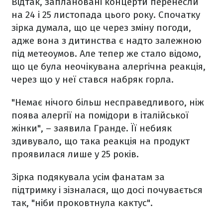
Відтак, заплановані концерти перенесли
на 24 і 25 листопада цього року. Спочатку
зірка думала, що це через зміну погоди,
адже вона з дитинства є надто залежною
під метеоумов. Але тепер же стало відомо,
що це була неочікувана алергічна реакція,
через що у неї стався набряк горла.
"Немає нічого більш несправедливого, ніж
поява алергії на помідори в італійської
жінки", – заявила Гранде. Її небияк
здивувало, що така реакція на продукт
проявилася лише у 25 років.
Зірка подякувала усім фанатам за
підтримку і зізналася, що досі почувається
так, "ніби проковтнула кактус".