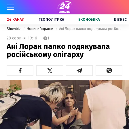
24 КАНАЛ
ГЕОПОЛІТИКА
ЕКОНОМІКА
БІЗНЕС
Showbiz
Новини України
Ані Лорак палко подякувала російському олігарху
28 серпня,
19:16
1
Ані Лорак палко подякувала
російському олігарху