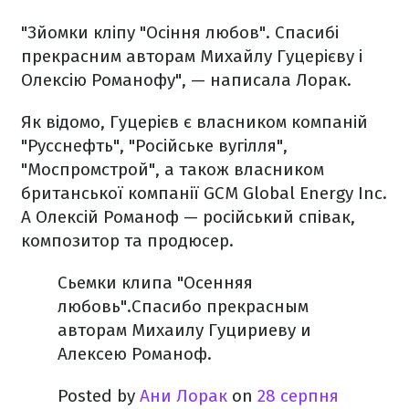
"Зйомки кліпу "Осіння любов". Спасибі
прекрасним авторам Михайлу Гуцерієву і
Олексію Романофу", — написала Лорак.
Як відомо, Гуцерієв є власником компаній
"Русснефть", "Російське вугілля",
"Моспромстрой", а також власником
британської компанії GCM Global Energy Inc.
А Олексій Романоф — російський співак,
композитор та продюсер.
Сьемки клипа "Осенняя
любовь".Спасибо прекрасным
авторам Михаилу Гуцириеву и
Алексею Романоф.
Posted by
Ани Лорак
on
28 серпня