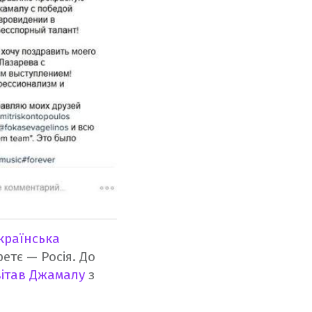
країнська
третє — Росія.
До
вітав Джамалу
з