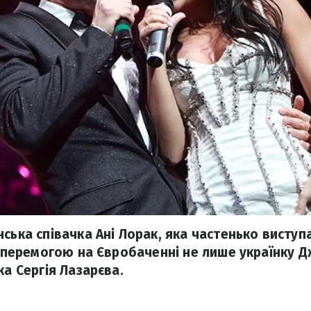
ська співачка Ані Лорак, яка частенько виступ
з перемогою на Євробаченні не лише українку Д
ка Сергія Лазарєва.