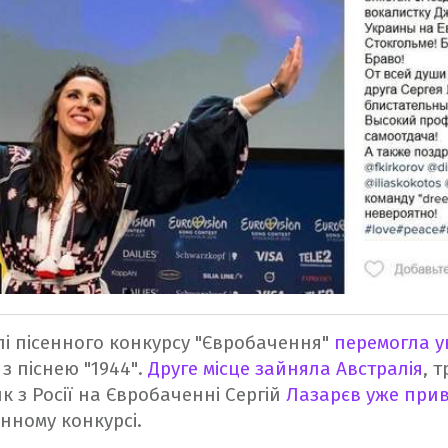
лі пісенного конкурсу "Євробачення"
перемогла у
з піснею "1944".
Друге місце зайняла Австралія
, 
к з Росії на Євробаченні Сергій
Лазарєв уже при
нному конкурсі.