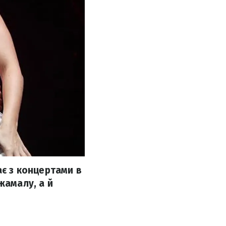
ає з концертами в
жамалу, а й