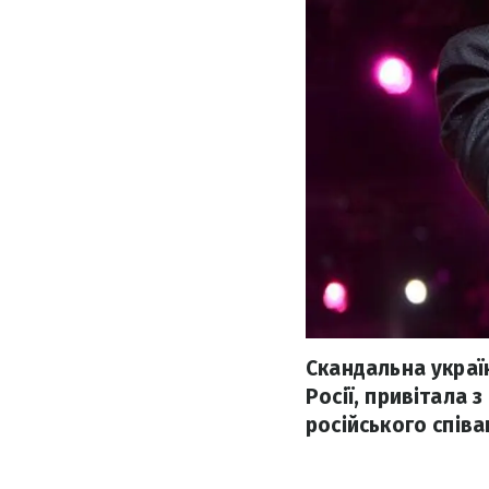
Скандальна україн
Росії, привітала 
російського співа