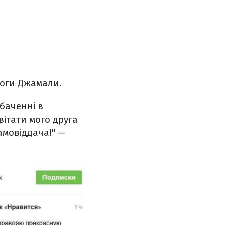
моги Джамали.
баченні в
вітати мого друга
амовіддача!" —