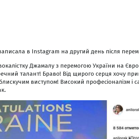
написала в Instagram на другий день після пере
вокалістку Джамалу з перемогою України на Євро
речний талант! Браво! Від щирого серця хочу при
 блискучим виступом! Високий професіоналізм і с
к.