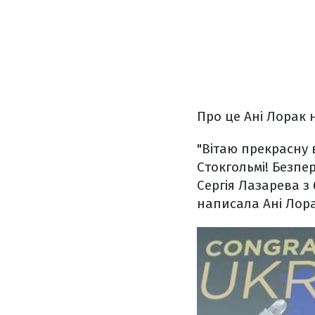
Про це Ані Лорак 
"Вітаю прекрасну 
Стокгольмі! Безпе
Сергія Лазарева з
написала Ані Лора