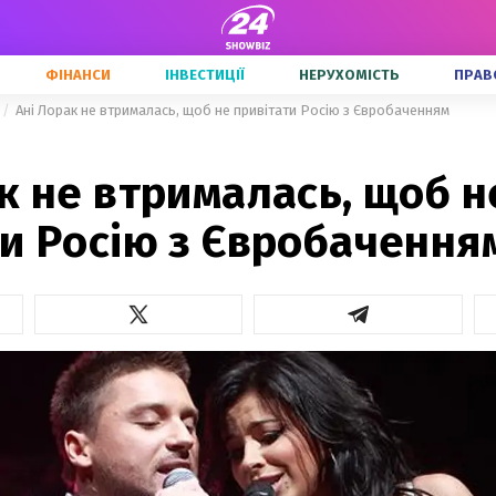
ФІНАНСИ
ІНВЕСТИЦІЇ
НЕРУХОМІСТЬ
ПРАВ
Ані Лорак не втрималась, щоб не привітати Росію з Євробаченням
к не втрималась, щоб н
и Росію з Євробачення