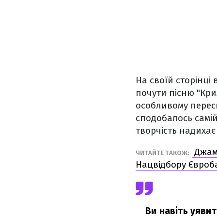
На своїй сторінці
почути пісню "Кри
особливому пересп
сподобалось самій 
творчість надихає
Джама
ЧИТАЙТЕ ТАКОЖ:
Нацвідбору Євроб
Ви навіть уявит