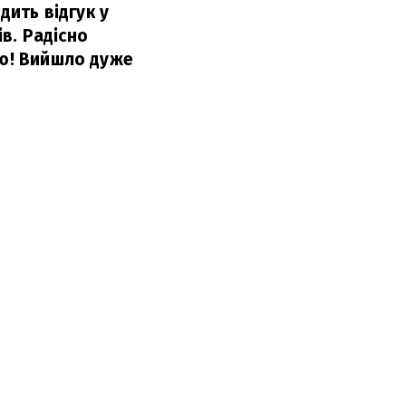
дить відгук у
ів. Радісно
ію! Вийшло дуже