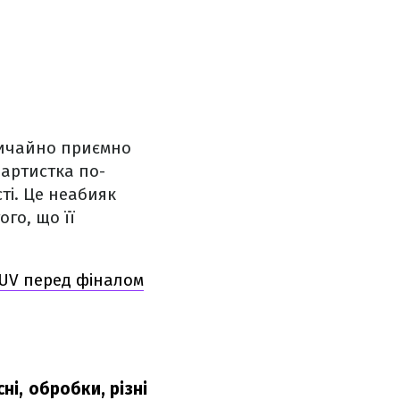
звичайно приємно
 артистка по-
ті. Це неабияк
го, що її
UV перед фіналом
ні, обробки, різні