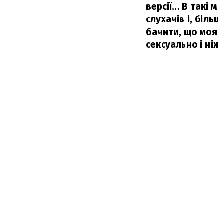
версії... В так
слухачів і, біл
бачити, що моя
сексуально і ні