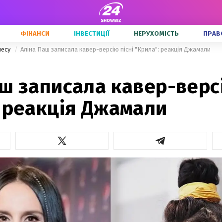
ФІНАНСИ
ІНВЕСТИЦІЇ
НЕРУХОМІСТЬ
ПРАВ
несу
Аліна Паш записала кавер-версію пісні "Крила": реакція Джамали
ш записала кавер-версі
: реакція Джамали