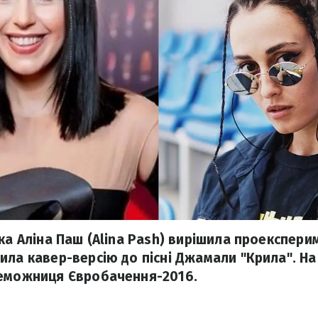
ка Аліна Паш (Alina Pash) вирішила проекспери
ила кавер-версію до пісні Джамали "Крила". На
реможниця Євробачення-2016.