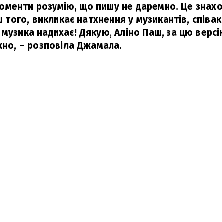
і моменти розумію, що пишу не даремно. Це знахо
ьш того, викликає натхнення у музикантів, співак
 музика надихає! Дякую, Аліно Паш, за цю верс
жно,
– розповіла Джамала.