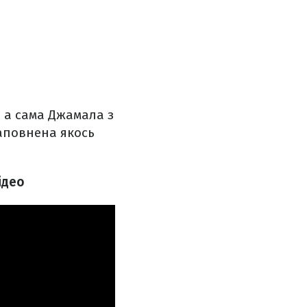
, а сама Джамала з
наповнена якось
ідео