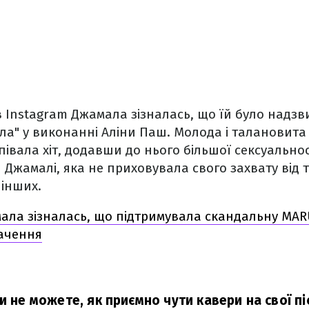
 в Instagram Джамала зізналась, що їй було над
ла" у виконанні Аліни Паш. Молода і талановита
івала хіт, додавши до нього більшої сексуальнос
Джамалі, яка не приховувала свого захвату від то
 інших.
ла зізналась, що підтримувала скандальну MAR
ачення
и не можете, як приємно чути кавери на свої піс