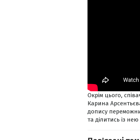
Окрім цього, співа
Карина Арсентьєва
допису переможни
та ділитись із нею