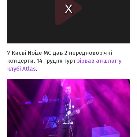
У Києві Noize MC дав 2 передноворічні
концерти. 14 грудня гурт
зірвав аншлаг у
клубі Atlas
.