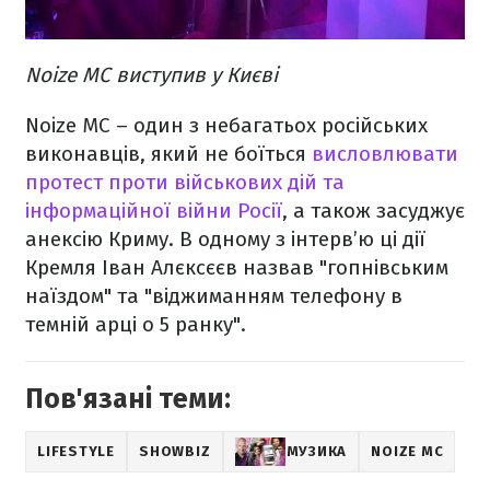
Noize MC виступив у Києві
Noize MC – один з небагатьох російських
виконавців, який не боїться
висловлювати
протест проти військових дій та
інформаційної війни Росії
, а також засуджує
анексію Криму. В одному з інтерв’ю ці дії
Кремля Іван Алєксєєв назвав "гопнівським
наїздом" та "віджиманням телефону в
темній арці о 5 ранку".
Пов'язані теми:
LIFESTYLE
SHOWBIZ
МУЗИКА
NOIZE MC