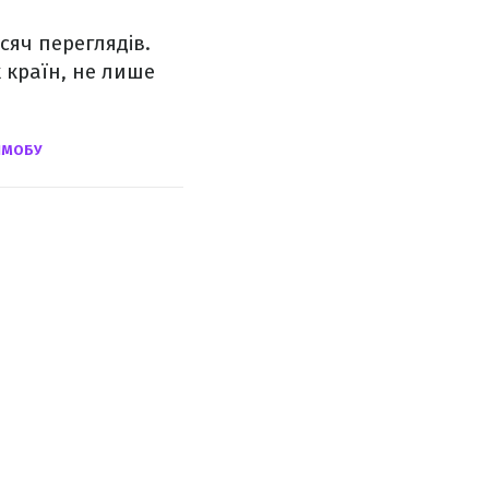
сяч переглядів.
х країн, не лише
ЕШМОБУ