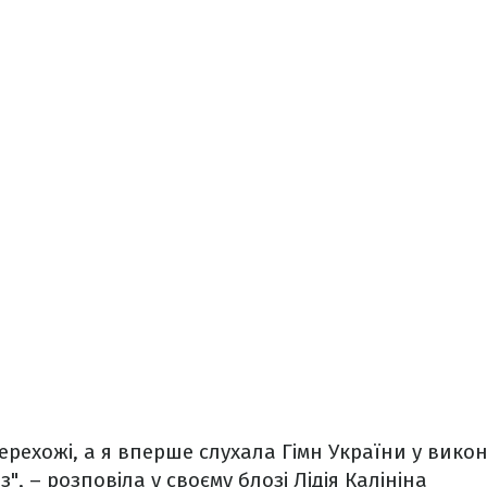
рехожі, а я вперше слухала Гімн України у вико
з", – розповіла у своєму блозі Лідія Калініна