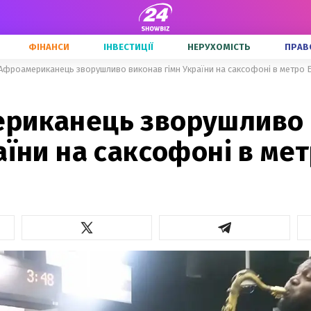
ФІНАНСИ
ІНВЕСТИЦІЇ
НЕРУХОМІСТЬ
ПРАВ
Афроамериканець зворушливо виконав гімн України на саксофоні в метро 
риканець зворушливо 
аїни на саксофоні в ме