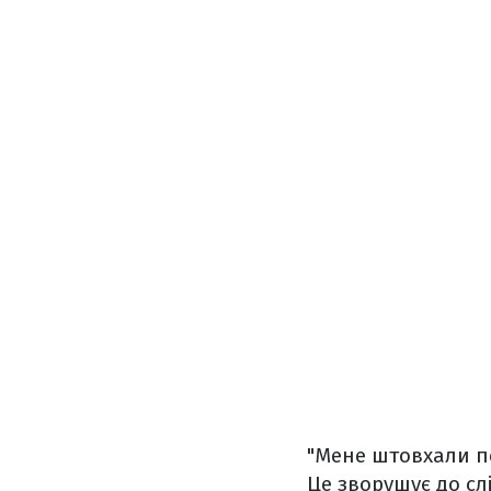
"Мене штовхали пе
Це зворушує до слі