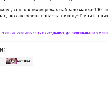
імну у соціальних мережах набрало майже 100 ти
чає, що саксофоніст знає та виконує Гімни і інши
ЦІ З РІЗНИХ КУТОЧКІВ СВІТУ ПРИЄДНАЛИСЬ ДО ОРИГІНАЛЬНОГО ФЛ
и:
Z
МУЗИКА