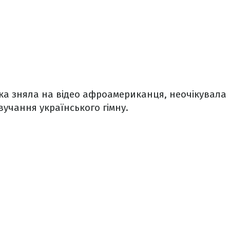
яка зняла на відео афроамериканця, неочікувала
вучання українського гімну.