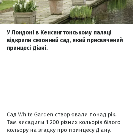
У Лондоні в Кенсингтонському палаці
відкрили сезонний сад, який присвячений
принцесі Діані.
Сад White Garden створювали понад рік.
Там висадили 1 200 різних кольорів білого
кольору на згадку про принцесу Діану.