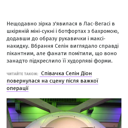
Нещодавно зірка з'явилася в Лас-Вегасі в
шкіряній міні-сукні і ботфортах з бахромою,
додавши до образу рукавички і максі-
накидку. Вбрання Селін виглядало справді
пікантним, але фанати помітили, що воно
занадто підкреслило її худорляві форми.
Співачка Селін Діон
ЧИТАЙТЕ ТАКОЖ:
повернулася на сцену після важкої
операції