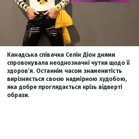
Канадська співачка Селін Діон днями
спровокувала неоднозначні чутки щодо її
здоров’я. Останнім часом знаменитість
вирізняється своєю надмірною худобою,
яка добре проглядається крізь відверті
образи.