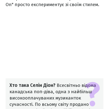
On" просто експериментує зі своїм стилем.
Хто така Селін Діон?
Всесвітньо відома
канадська поп-діва, одна з найбільш
високооплачуваних музиканток
сучасності. По всьому світу продано