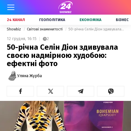
24 КАНАЛ
ГЕОПОЛІТИКА
ЕКОНОМІКА
БІЗНЕС
Showbiz
Світові знаменитості
50-річна Селін Діон здивувала своєю надмірною худобою: ефектні фото
12 грудня,
16:15
2
50-річна Селін Діон здивувала
своєю надмірною худобою:
ефектні фото
Уляна Журба