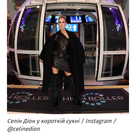
Селін Діон у короткій сукні / Instagram /
@celinedion