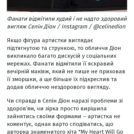
Фанати відмітили худий і не надто здоровий
вигляж Селін Діон / Instagram / @celinedion
Якщо фігура артистки виглядає
підтягнутою та стрункою, то обличчя Діон
викликало багато дискусій у соціальних
мережах. Фанати відмітили її яскравий
вечірній макіяж, який не лише не приховав
її зморшки, а ще більше їх підкреслив та
додав обличчю нездорового вигляду.
Чи справді в Селін Діон наразі проблеми зі
здоров’ям, чи зірка просто вирішила
зайнятись своїми формами – артистка не
коментує, однак варто сподіватись, що
авторка знаменитого хіта "My Heart Will Go