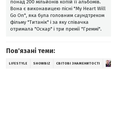
понад 200 мільйонів копій її альбомів.
Вона є виконавицею пісні "My Heart Will
Go On", яка була головним саундтреком
фільму "Титанік" і за яку співачка
отримала "Оскар" і три премії "Греммі".
Пов'язані теми:
LIFESTYLE
SHOWBIZ
СВІТОВІ ЗНАМЕНИТОСТІ