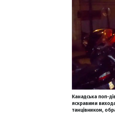
Канадська поп-дів
яскравими виходам
танцівником, обр