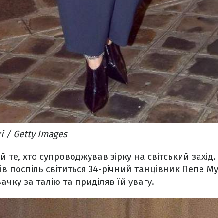
і / Getty Images
 те, хто супроводжував зірку на світський захід. 
нів поспіль світиться 34-річний танцівник Пепе М
ачку за талію та приділяв їй увагу.