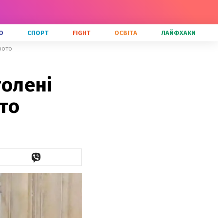
О
СПОРТ
FIGHT
ОСВІТА
ЛАЙФХАКИ
 фото
голені
то