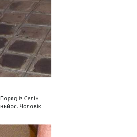
Поряд із Селін
уньйос. Чоловік