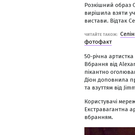
Розкішний образ С
вирішила взяти уч
вистави. Відтак Се
Селін
ЧИТАЙТЕ ТАКОЖ:
фотофакт
50-річна артистка
Вбрання від Alexan
пікантно оголювал
Діон доповнила п
та взуттям від Jim
Користувачі мережі
Екстравагантна а
вбранням.