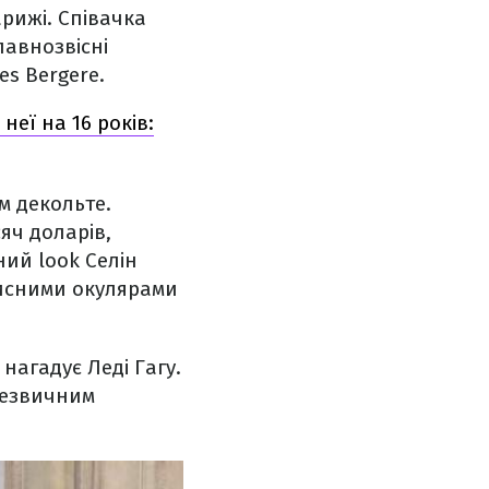
арижі. Співачка
лавнозвісні
es Bergere.
неї на 16 років:
м декольте.
сяч доларів,
ний look Селін
исними окулярами
нагадує Леді Гагу.
незвичним