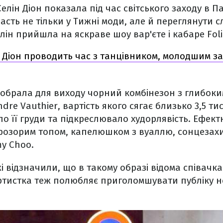
елін Діон показала під час світського заходу в П
асть не тільки у Тижні моди, але й переглянути с
лін прийшла на яскраве шоу вар'єте і кабаре Foli
 Діон проводить час з танцівником, молодшим за 
 обрала для виходу чорний комбінезон з глибоки
dre Vauthier, вартість якого сягає близько 3,5 ти
о її груди та підкреслювало худорлявість. Ефект
розорим топом, капелюшком з вуаллю, сонцезах
my Choo.
 відзначили, що в такому образі відома співачка 
ртистка теж полюбляє приголомшувати публіку 