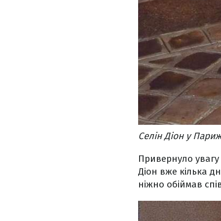
Селін Діон у Париж
Привернуло увагу й
Діон вже кілька д
ніжно обіймав спів