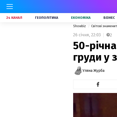
24 КАНАЛ
ГЕОПОЛІТИКА
ЕКОНОМІКА
БІЗНЕС
Showbiz
Світові знамени
26 січня,
22:03
2
50-річна
груди у 
Уляна Журба