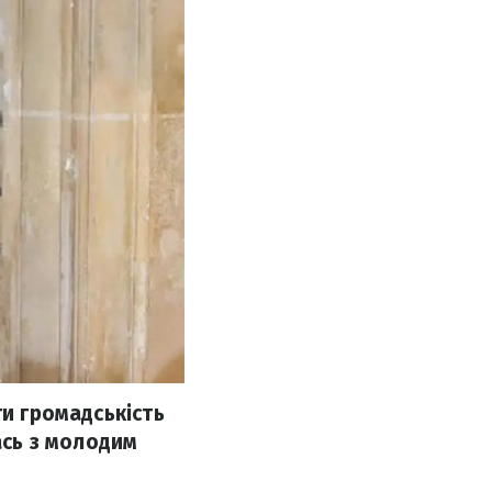
ти громадськість
ась з молодим