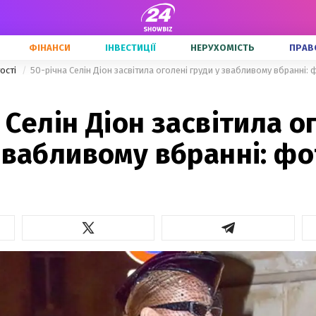
ФІНАНСИ
ІНВЕСТИЦІЇ
НЕРУХОМІСТЬ
ПРАВ
тості
50-річна Селін Діон засвітила оголені груди у звабливому вбранні:
 Селін Діон засвітила о
звабливому вбранні: фо