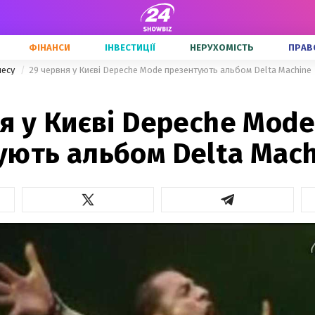
ФІНАНСИ
ІНВЕСТИЦІЇ
НЕРУХОМІСТЬ
ПРАВ
несу
29 червня у Києві Depeche Mode презентують альбом Delta Machine
я у Києві Depeche Mode
ують альбом Delta Mac