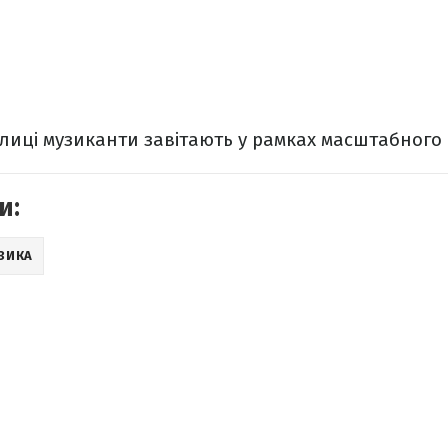
олиці музиканти завітають у рамках масштабного 
и:
ЗИКА