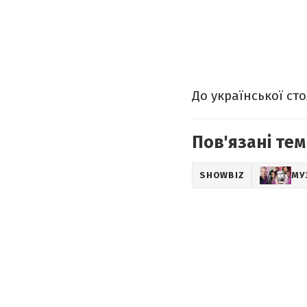
До української ст
Пов'язані тем
SHOWBIZ
МУ