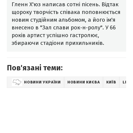
Гленн Х'юз написав сотні пісень. Відтак
щороку творчість співака поповнюється
новим студійним альбомом, а його ім'я
внесено в "Зал слави рок-н-ролу". У 66
років артист успішно гастролює,
збираючи стадіони прихильників.
Пов'язані теми:
НОВИНИ УКРАЇНИ
НОВИНИ КИЄВА
КИЇВ
LIFE