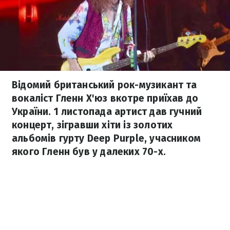
Відомий британський рок-музикант та
вокаліст Гленн Х'юз вкотре приїхав до
України. 1 листопада артист дав гучний
концерт, зігравши хіти із золотих
альбомів гурту Deep Purple, учасником
якого Гленн був у далеких 70-х.