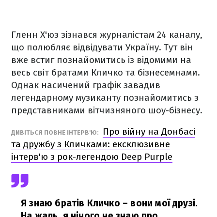
Гленн Х'юз зізнався журналістам 24 каналу,
що полюбляє відвідувати Україну. Тут він
вже встиг познайомитись із відомими на
весь світ братами Кличко та бізнесемнами.
Однак насичений графік завадив
легендарному музиканту познайомитись з
представниками вітчизняного шоу-бізнесу.
Про війну на Донбасі
ДИВІТЬСЯ ПОВНЕ ІНТЕРВ'Ю:
та дружбу з Кличками: ексклюзивне
інтерв'ю з рок-легендою Deep Purple
Я знаю братів Кличко – вони мої друзі.
На жаль, я нічого не знаю про