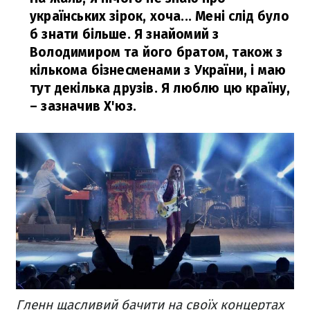
українських зірок, хоча... Мені слід було
б знати більше. Я знайомий з
Володимиром та його братом, також з
кількома бізнесменами з України, і маю
тут декілька друзів. Я люблю цю країну,
– зазначив
Х'юз.
Гленн щасливий бачити на своїх концертах