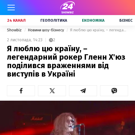
24 КАНАЛ
ГЕОПОЛІТИКА
ЕКОНОМІКА
БІЗНЕС
Showbiz
Новини шоу-бізнесу
Я люблю цю країну, – легендарний рокер Гленн Х'юз поділився враженнями від виступів в Україні
2 листопада,
14:23
2
Я люблю цю країну, –
легендарний рокер Гленн Х'юз
поділився враженнями від
виступів в Україні