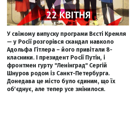
У свіжому випуску програми Вєсті Кремля
— у Росії розгорівся скандал навколо
Адольфа Гітлера – його привітали 8-
класники. І президент Росії Путін, і
фронтмен гурту "Ленінград" Сергій
Шнуров родом із Санкт-Петербурга.
Донедава це місто було єдиним, що їх
об'єднує, але тепер усе змінилося.