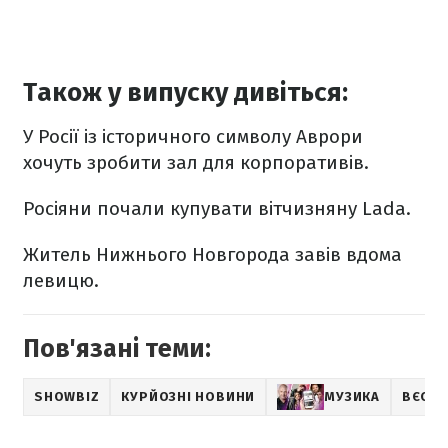
Також у випуску дивіться:
У Росії із історичного символу Аврори
хочуть зробити зал для корпоративів.
Росіяни почали купувати вітчизняну Lada.
Житель Нижнього Новгорода завів вдома
левицю.
Пов'язані теми:
SHOWBIZ
КУРЙОЗНІ НОВИНИ
МУЗИКА
ВЄСТІ