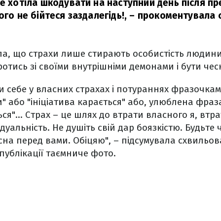
е хотіла шкодувати на наступний день після пре
ого не бійтеся заздалегідь!,
– прокоментувала с
а, що страхи лише стирають особистість людини
тись зі своїми внутрішніми демонами і бути че
 себе у власних страхах і потураннях фразочкам
" або "ініціатива карається" або, улюблена фраза
я"... Страх – це шлях до втрати власного я, втра
дуальність. Не душіть свій дар боязкістю. Будьте
есна перед вами. Обіцяю", – підсумувала схвильов
публікації таємниче фото.