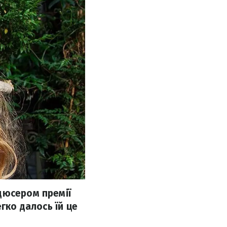
дюсером премії
гко далось їй це