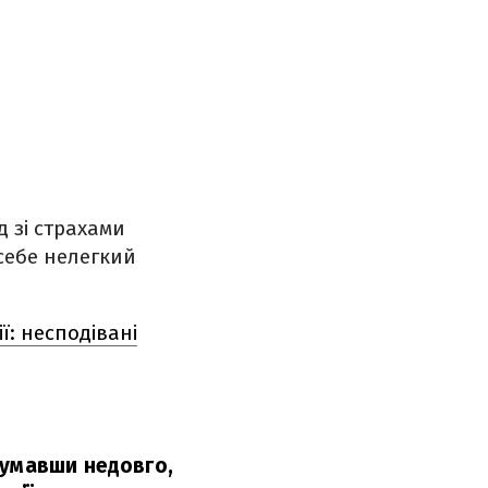
д зі страхами
себе нелегкий
ї: несподівані
думавши недовго,