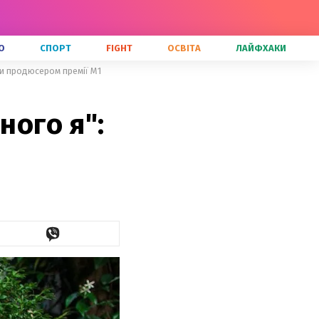
О
СПОРТ
FIGHT
ОСВІТА
ЛАЙФХАКИ
ати продюсером премії M1
ного я":