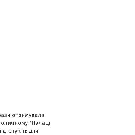
 рази отримувала
столичному "Палаці
підготують для