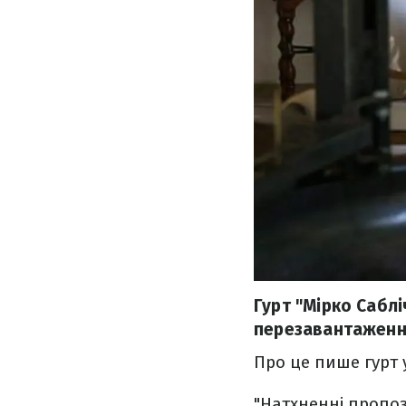
Гурт "Мірко Саблі
перезавантаження
Про це пише гурт у
"Натхненні пропоз