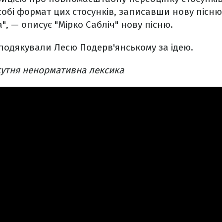
обі формат цих стосунків, записавши нову пісню
", — описує "Мірко Сабліч" нову пісню.
подякували Лесю Подерв'янському за ідею.
исутня ненормативна лексика