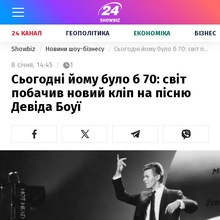
24 КАНАЛ
ГЕОПОЛІТИКА
ЕКОНОМІКА
БІЗНЕС
Showbiz
Новини шоу-бізнесу
Сьогодні йому було б 70: світ побачив новий кліп на пісню Девіда Боуї
8 січня,
14:45
1
Сьогодні йому було б 70: світ
побачив новий кліп на пісню
Девіда Боуї