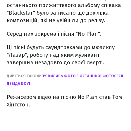
останнього прижиттєвого альбому співака
"Blackstar" було записано ще декілька
композицій, які не увійшли до релізу.
Серед них зокрема і пісня "No Plan".
Ці пісні будуть саундтреками до мюзиклу
"Лазар", роботу над яким музикант
завершив незадовго до своєї смерті.
ДИВІТЬСЯ ТАКОЖ:
З'ЯВИЛИСЬ ФОТО З ОСТАННЬОЇ ФОТОСЕСІЇ
ДЕВІДА БОУЇ
Режисером відео на пісню No Plan став Том
Хінгстон.