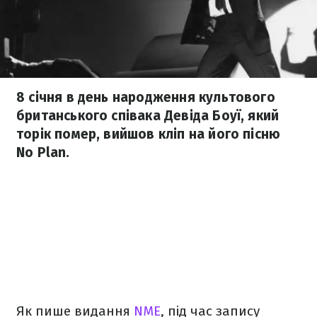
8 січня в день народження культового
британського співака Девіда Боуї, який
торік помер, вийшов кліп на його пісню
No Plan.
Як пише видання
NME
, під час запису