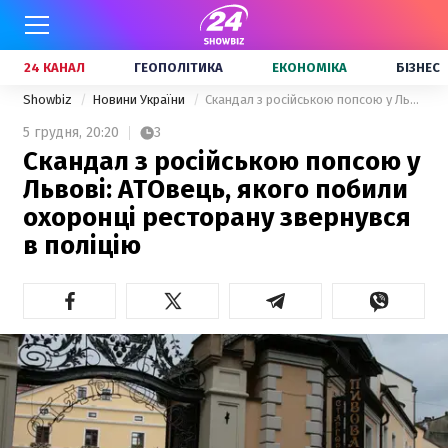
24 КАНАЛ
ГЕОПОЛІТИКА
ЕКОНОМІКА
БІЗНЕС
Showbiz
Новини України
Скандал з російською попсою у Львові: АТОвець, якого побили охоронці ресторану звернувся в поліцію
5 грудня,
20:20
3
Скандал з російською попсою у
Львові: АТОвець, якого побили
охоронці ресторану звернувся
в поліцію