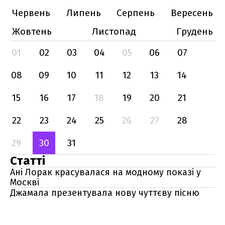
Червень
Липень
Серпень
Вересень
Жовтень
Листопад
Грудень
01
02
03
04
05
06
07
08
09
10
11
12
13
14
15
16
17
18
19
20
21
22
23
24
25
26
27
28
29
30
31
Статті
Ані Лорак красувалася на модному показі у
Москві
Джамала презентувала нову чуттєву пісню