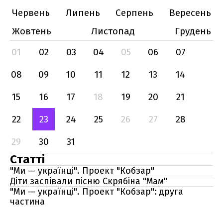
Червень
Липень
Серпень
Вересень
Жовтень
Листопад
Грудень
01
02
03
04
05
06
07
08
09
10
11
12
13
14
15
16
17
18
19
20
21
22
23
24
25
26
27
28
29
30
31
Статті
"Ми — українці". Проект "Кобзар"
Діти заспівали пісню Скрябіна "Мам"
"Ми — українці". Проект "Кобзар": друга
частина