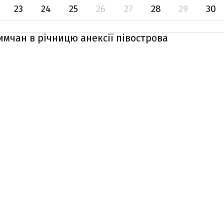
23
24
25
26
27
28
29
30
мчан в річницю анексії півострова