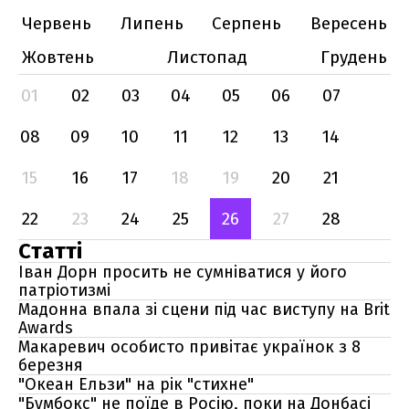
Червень
Липень
Серпень
Вересень
Жовтень
Листопад
Грудень
01
02
03
04
05
06
07
08
09
10
11
12
13
14
15
16
17
18
19
20
21
22
23
24
25
26
27
28
Статті
Іван Дорн просить не сумніватися у його
патріотизмі
Мадонна впала зі сцени під час виступу на Brit
Awards
Макаревич особисто привітає українок з 8
березня
"Океан Ельзи" на рік "стихне"
"Бумбокс" не поїде в Росію, поки на Донбасі