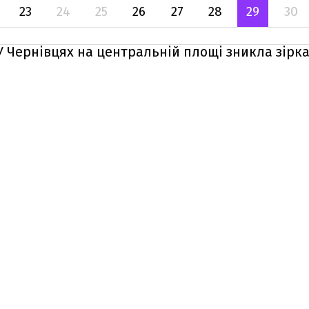
23
24
25
26
27
28
29
30
 У Чернівцях на центральній площі зникла зірка