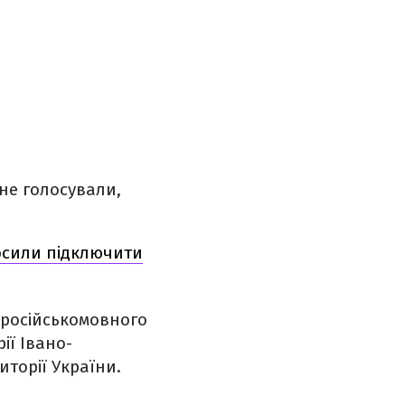
 не голосували,
росили підключити
 російськомовного
ії Івано-
торії України.