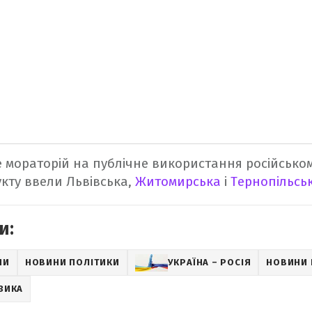
е мораторій на публічне використання російсько
кту ввели Львівська,
Житомирська
і
Тернопільсь
и:
НИ
НОВИНИ ПОЛІТИКИ
УКРАЇНА – РОСІЯ
НОВИНИ 
ЗИКА