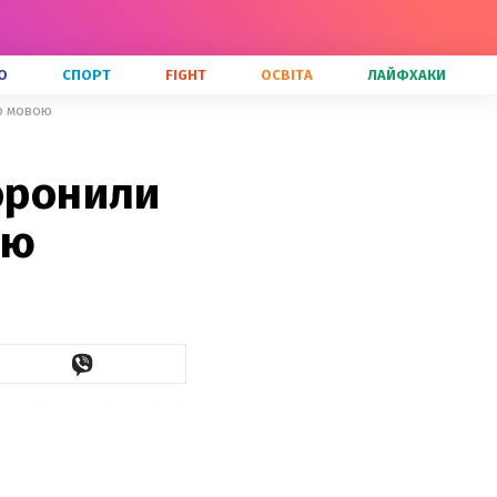
О
СПОРТ
FIGHT
ОСВІТА
ЛАЙФХАКИ
ою мовою
боронили
ою