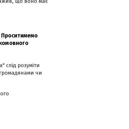
ажив, що воно має
. Проситимемо
ькомовного
" слід розуміти
и громадянами чи
вого