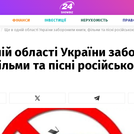
ФІНАНСИ
ІНВЕСТИЦІЇ
НЕРУХОМІСТЬ
ПРАВ
Ще в одній області України заборонили книги, фільми та пісні російськ
ій області України за
ільми та пісні російськ