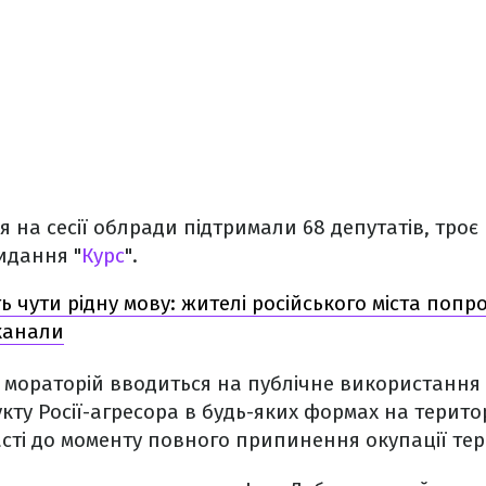
я на сесії облради підтримали 68 депутатів, троє
идання "
Курс
".
ь чути рідну мову: жителі російського міста поп
еканали
, мораторій вводиться на публічне використання
кту Росії-агресора в будь-яких формах на територ
сті до моменту повного припинення окупації тери