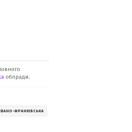
мовного
ка
облради.
ІВАНО-ФРАНКІВСЬКА