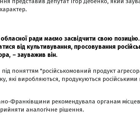
ння представив депутат Ігор Дебенко, який заув
характер.
 обласної ради маємо засвідчити свою позицію
тися від культивування, просовування російс
ора,
– зауважив він.
 під поняттям "російськомовний продукт агресора
зику, які виробляються, продукуються російським
ано-Франківщини рекомендувала органам місце
рийняти аналогічне рішення.