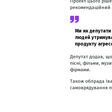
Проект цього ріше
рекомендаційний 
Ми як депутати
людей утримува
продукту агрес
Депутат додав, що
пісні, фільми, му
фірмами.
Також облрада Ів
самоврядування п