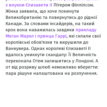
з внуком Єлизавети ІІ
Пітером Філліпсом.
Жінка заявила, що хоче покинути
Великобританію та повернутись до рідної
Канади. За словами інсайдерів, на такий
крок вона наважилась завдяки
прикладу
Меган Маркл і принца Гаррі
, які склали свої
королівські обов'язки та вирушили до
Ванкувера. Однак королеві Єлизаветі ІІ
вдалось уникнути скандалу: Її Величність
переконала Отем залишитись у Лондоні. А
от від розриву шлюб неможливо вберегти:
пара рішуче налаштована на розлучення.