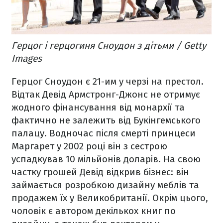
Герцог і герцогиня Сноудон з дітьми / Getty
Images
Герцог Сноудон є 21-им у черзі на престол.
Відтак Девід Армстронг-Джонс не отримує
жодного фінансування від монархії та
фактично не залежить від Букінгемського
палацу. Водночас після смерті принцеси
Маргарет у 2002 році він з сестрою
успадкував 10 мільйонів доларів. На свою
частку грошей Девід відкрив бізнес: він
займається розробкою дизайну меблів та
продажем їх у Великобританії. Окрім цього,
чоловік є автором декількох книг по