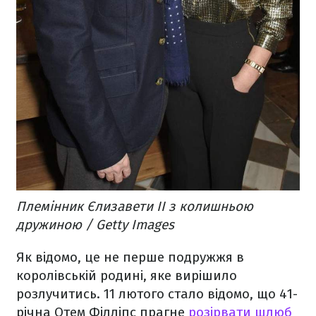
Племінник Єлизавети ІІ з колишньою
дружиною / Getty Images
Як відомо, це не перше подружжя в
королівській родині, яке вирішило
розлучитись. 11 лютого стало відомо, що 41-
річна Отем Філліпс прагне
розірвати шлюб