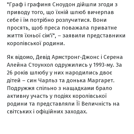
"Граф і графиня Сноудон дійшли згоди з
приводу того, що їхній шлюб вичерпав
себе і їм потрібно розлучитися. Вони
просять, щоб преса поважала приватне
життя їхньої сім'ї", – заявили представники
королівської родини.
Як відомо, Девід Армстронг-Джонс і Серена
Алейна Стоунхол одружились у 1993-му. За
26 років шлюбу у них народились двоє
дітей – син Чарльз та донька Маргарет.
Подружжя спільно з нащадками брало
активну участь у подіях королівської
родини та представляли Її Величність на
світських і офіційних заходах.