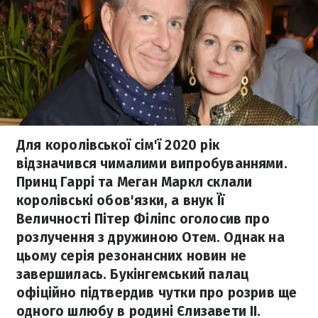
Для королівської сім'ї 2020 рік
відзначився чималими випробуваннями.
Принц Гаррі та Меган Маркл склали
королівські обов'язки, а внук Її
Величності Пітер Філіпс оголосив про
розлучення з дружиною Отем. Однак на
цьому серія резонансних новин не
завершилась. Букінгемський палац
офіційно підтвердив чутки про розрив ще
одного шлюбу в родині Єлизавети ІІ.