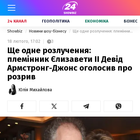
24 КАНАЛ
ГЕОПОЛІТИКА
ЕКОНОМІКА
БІЗНЕС
Showbiz
Новини шоу-бізнесу
Ще одне розлучення: племінник Єлизавети ІІ Девід Армстронг-Джонс оголосив про розрив
18 лютого,
17:02
3
Ще одне розлучення:
племінник Єлизавети ІІ Девід
Армстронг-Джонс оголосив про
розрив
Юлія Михайлова