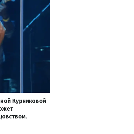
нной Курниковой
может
тцовством.