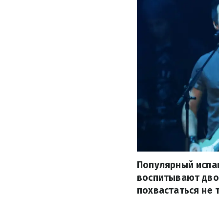
Популярный испан
воспитывают двой
похвастаться не 