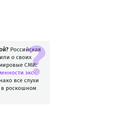
ой?
Российская
или о своих
 мировые СМИ:
менности экс-
ако все слухи
ь в роскошном