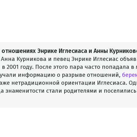
б отношениях Энрике Иглесиаса и Анны Курников
 Анна Курникова и певец Энрике Иглесиас объяв
в 2001 году. После этого пара часто попадала в
учали информацию о разрыве отношений,
бере
аже нетрадиционной ориентации Иглесиаса. Одн
да знаменитости стали родителями и поселилис