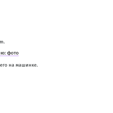
m.
ию: фото
 его на машинке.