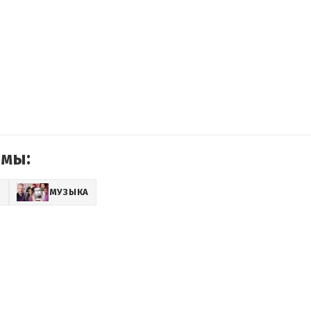
емы:
Z
МУЗЫКА