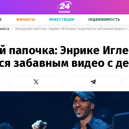
С
ФИНАНСЫ
ИНВЕСТИЦИИ
НЕДВИЖИМОСТЬ
знеса
Звездный папочка: Энрике Иглесиас поделился забавным видео с
й папочка: Энрике Игле
ся забавным видео с д