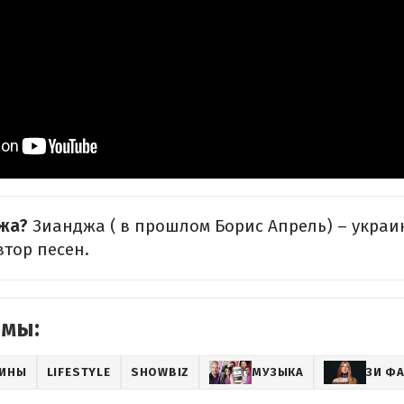
джа?
Зианджа ( в прошлом Борис Апрель) – украи
втор песен.
емы:
АИНЫ
LIFESTYLE
SHOWBIZ
МУЗЫКА
ЗИ Ф