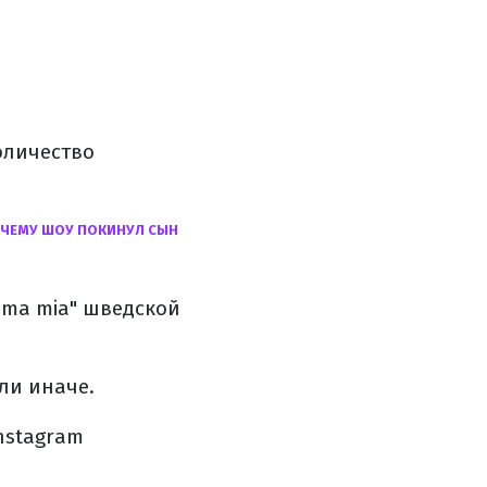
оличество
ПОЧЕМУ ШОУ ПОКИНУЛ СЫН
ama mia" шведской
ли иначе.
nstagram