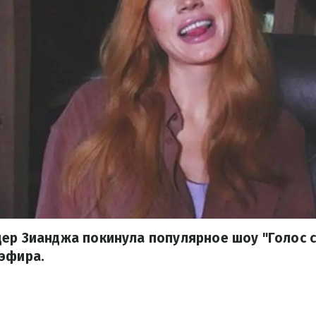
ер Зианджа покинула популярное шоу "Голос 
 эфира.