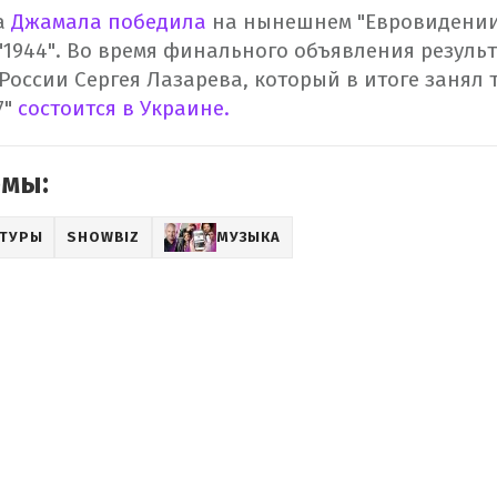
а
Джамала победила
на нынешнем "Евровидении
 "1944". Во время финального объявления резуль
России Сергея Лазарева, который в итоге занял 
7"
состоится в Украине.
емы:
ЬТУРЫ
SHOWBIZ
МУЗЫКА