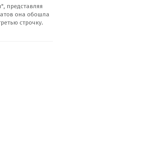
", представляя
татов она обошла
третью строчку.