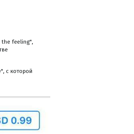
he feeling",
тве
", с которой