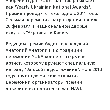
Аббревиатура
"
YUNA
"
расшифровывается
как "
Yearly Ukrainian National Awards
"
.
Премия
проводится
ежегодно
с 2011
года.
Седьмая
церемония
награждения
пройдет
26 февраля в
Национальном
дворце
искусств "
Украина
" в Киеве.
Ведущим
премии
будет
телеведущий
Анатолий
Анатолич
.
По традиции
церемонии
YUNA
концерт
открывает
артист
, которому
вручают
специальную
награду "За
особые
достижения"
.
Но
в 2018
году
почетную
миссию
открытия
церемонии
организаторы
премии
доверили
исполнителю
Ivan NAVI
.