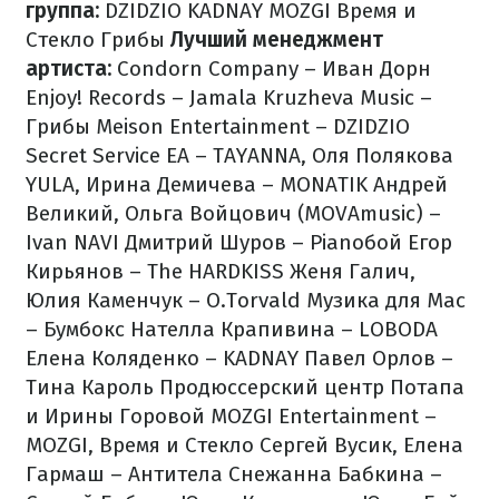
группа:
DZIDZIO
KADNAY
MOZGI
Время и
Стекло
Грибы
Лучший менеджмент
артиста:
Condorn Company – Иван Дорн
Enjoy! Records – Jamala
Kruzheva Music –
Грибы
Meison Entertainment – DZIDZIO
Secret Service EA – TAYANNA, Оля Полякова
YULA, Ирина Демичева – MONATIK
Андрей
Великий, Ольга Войцович (MOVAmusic) –
Ivan NAVI
Дмитрий Шуров – Pianoбой
Егор
Кирьянов – The HARDKISS
Женя Галич,
Юлия Каменчук – O.Torvald
Музика для Мас
– Бумбокс
Нателла Крапивина – LOBODA
Елена Коляденко – KADNAY
Павел Орлов –
Тина Кароль
Продюссерский центр Потапа
и Ирины Горовой MOZGI Entertainment –
MOZGI, Время и Стекло
Сергей Вусик, Елена
Гармаш – Антитела
Снежанна Бабкина –