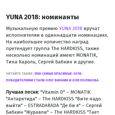
YUNA 2018: номинанты
Музыкальную
премию
YUNA
2018
вручат
исполнителям
в
одиннадцати
номинациях.
На
наибольшее количество
наград
претендует
группа
The HARDKISS
,
также
несколько
номинаций
имеют
MONATIK
,
Тина
Кароль
,
Сергей
Бабкин
и другие.
ЧИТАЙТЕ
ТАКЖЕ
:
VIVA
САМЫЕ КРАСИВЫЕ
-2018
:
ПОБЕДИТЕЛЯМИ
СТАЛИ
ОЛЕГ
ВИННИК
И
ОЛЯ
ПОЛЯКОВА
Лучшая песня:
"Vitamin D" – MONATIK
"Антарктида" – The HARDKISS
"Вите надо
выйти" – ESTRADARADA
"Де би я" – Сергей
Бабкин
"Журавли" – The HARDKISS
"Тает