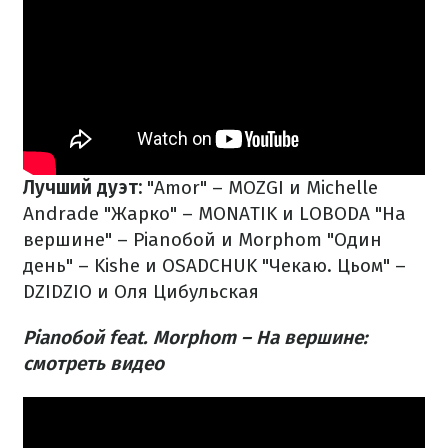
Лучший дуэт:
"Amor" – МOZGI и Michelle
Andrade
"Жарко" – МОNATIK и LOBODA
"На
вершине" – Pianoбой и Morphom
"Один
день" – Kishe и OSADCHUK
"Чекаю. Цьом" –
DZIDZIO и Оля Цибульская
Pianoбой feat. Morphom – На вершине:
смотреть видео