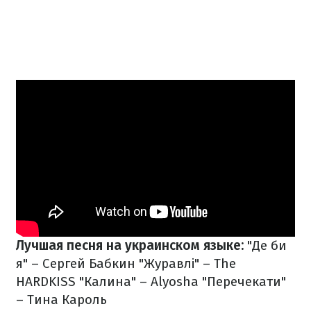
Лучшая песня на украинском языке:
"Де би
я" – Сергей Бабкин
"Журавлі" – The
HARDKISS
"Калина" – Alyosha
"Перечекати"
– Тина Кароль