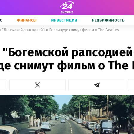
С
ФИНАНСЫ
ИНВЕСТИЦИИ
НЕДВИЖИМОСТЬ
а "Богемской рапсодией": в Голливуде снимут фильм о The Beatles
 "Богемской рапсодией"
е снимут фильм о The 