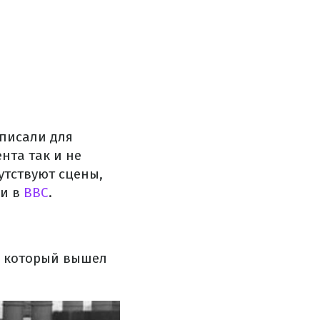
писали для
нта так и не
утствуют сцены,
ли в
BBC
.
", который вышел