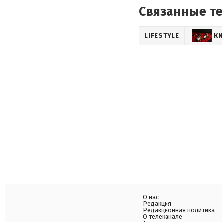
Связанные т
LIFESTYLE
К
О нас
Редакция
Редакционная политика
О телеканале