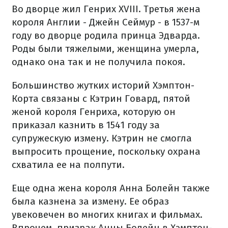
Во дворце жил Генрих XVIII. Третья жена
короля Англии - Джейн Сеймур - в 1537-м
году во дворце родила принца Эдварда.
Роды были тяжелыми, женщина умерла,
однако она так и не получила покоя.
Большинство жутких историй Хэмптон-
Корта связаны с Кэтрин Говард, пятой
женой короля Генриха, которую он
приказал казнить в 1541 году за
супружескую измену. Кэтрин не смогла
выпросить прощение, поскольку охрана
схватила ее на полпути.
Еще одна жена короля Анна Болейн также
была казнена за измену. Ее образ
увековечен во многих книгах и фильмах.
Впрочем, призрак Анны Болейн в Хэмптон-