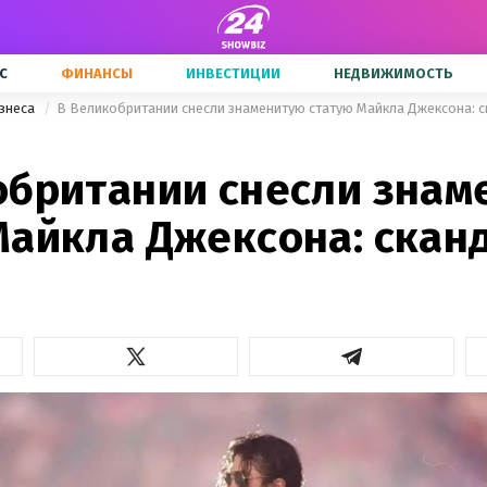
С
ФИНАНСЫ
ИНВЕСТИЦИИ
НЕДВИЖИМОСТЬ
знеса
В Великобритании снесли знаменитую статую Майкла Джексона: 
обритании снесли знам
Майкла Джексона: скан