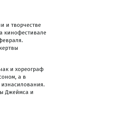
и и творчестве
на кинофестивале
февраля.
 жертвы
чак и хореограф
оном, а в
и изнасилования.
ы Джеймса и