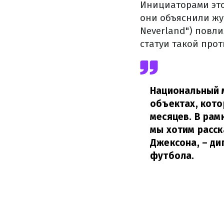
Инициаторами это
они объяснили жу
Neverland") повли
статуи такой про
Национальный м
объектах, кот
месяцев. В рам
мы хотим расск
Джексона,
– ди
футбола.