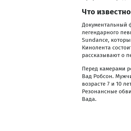
Что известн
Документальный 
легендарного пев
Sundance, который
Кинолента состоит
рассказывают о п
Перед камерами р
Вад Робсон. Мужч
возрасте 7 и 10 л
Резонансные обв
Вада.