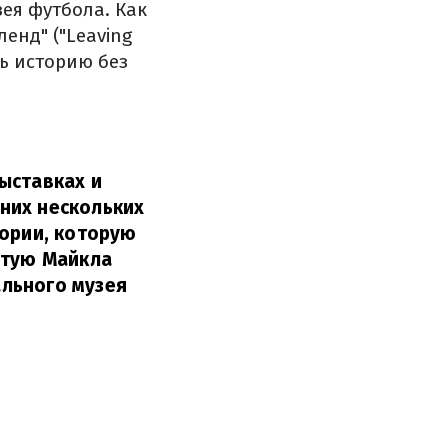
ея футбола. Как
енд" ("Leaving
ть историю без
ыставках и
них нескольких
тории, которую
атую Майкла
льного музея