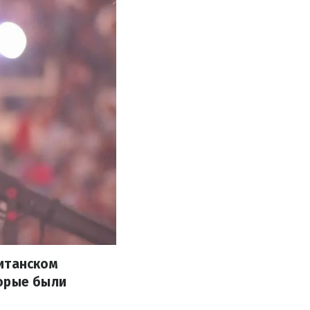
ританском
торые были