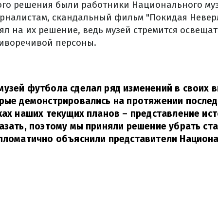
го решения были работники Национального муз
рналистам, скандальный фильм "Покидая Неверл
ял на их решение, ведь музей стремится освеща
тиворечивой персоны.
узей футбола сделал ряд изменений в своих в
орые демонстрировались на протяжении послед
ках наших текущих планов – представление ис
азать, поэтому мы приняли решение убрать ст
пломатично объяснили представители Национа