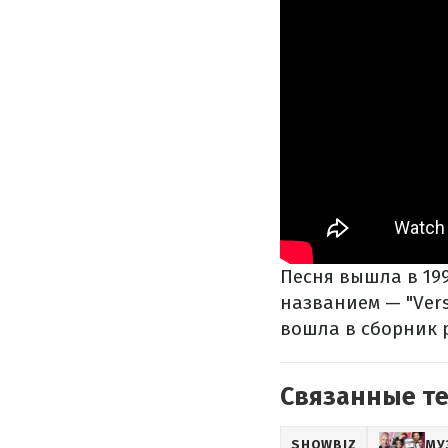
Песня вышла в 199
названием — "Vers
вошла в сборник р
Связанные т
SHOWBIZ
МУ