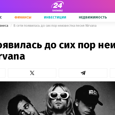
С
ФИНАНСЫ
ИНВЕСТИЦИИ
НЕДВИЖИМОСТЬ
знеса
В сети появилась до сих пор неизвестна песня Nirvana
оявилась до сих пор не
rvana