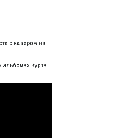
сте с кавером на
х альбомах Курта