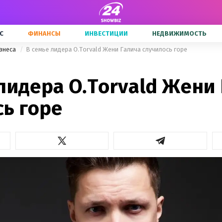
С
ФИНАНСЫ
ИНВЕСТИЦИИ
НЕДВИЖИМОСТЬ
знеса
В семье лидера O.Torvald Жени Галича случилось горе
лидера O.Torvald Жени
сь горе