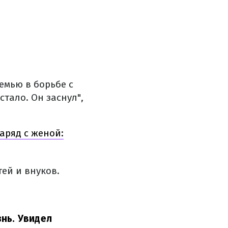
емью в борьбе с
стало. Он заснул",
аряд с женой:
ей и внуков.
нь. Увидел