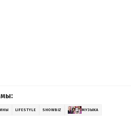
емы:
АИНЫ
LIFESTYLE
SHOWBIZ
МУЗЫКА