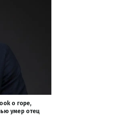
ook о горе,
нью умер отец